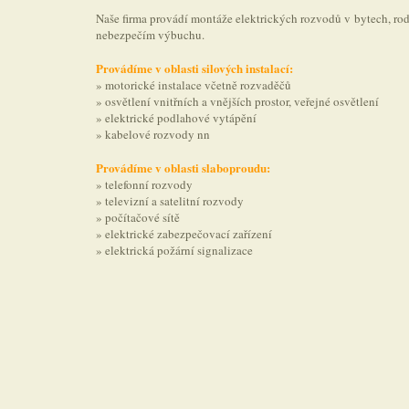
Naše firma provádí montáže elektrických rozvodů v bytech, rod
nebezpečím výbuchu.
Provádíme v oblasti silových instalací:
» motorické instalace včetně rozvaděčů
» osvětlení vnitřních a vnějších prostor, veřejné osvětlení
» elektrické podlahové vytápění
» kabelové rozvody nn
Provádíme v oblasti slaboproudu:
» telefonní rozvody
» televizní a satelitní rozvody
» počítačové sítě
» elektrické zabezpečovací zařízení
» elektrická požární signalizace