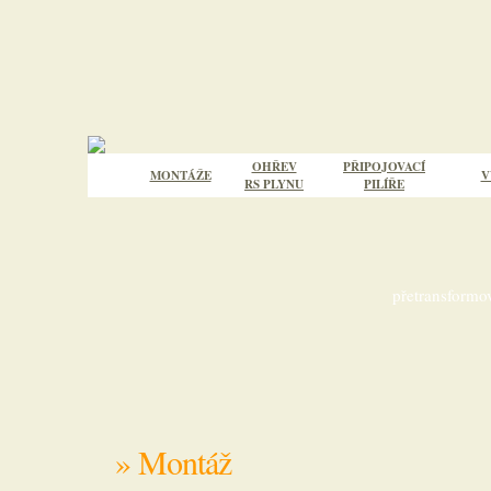
OHŘEV
PŘIPOJOVACÍ
MONTÁŽE
V
RS PLYNU
PILÍŘE
přetransformov
» Montáž